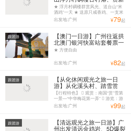
宁火车头+田园风光一日游
★ 浮月村碉楼群赏风光、送台山“米
酒鸡”一天 ★ 送原只咸香鸡、一支米
79
酒、台山 小农站5斤
出发地:广州
¥
起
【澳门一日游】广州往返拱
跟团游
北澳门银河快富站套餐票一
天游
★ 方便自由
82
出发地:广州
¥
起
【从化休闲观光之旅一日
跟团游
游】从化溪头村、踏雪赏
梅、徒步任摘水果一天游
【行程特色】  观赏：南国“赏”雪第
一景—“中华梅花第一弄”  游览：游
99
广州最美乡村——溪头古村  尝鲜：
出发地:广州
¥
起
时令水果、任摘、任吃 上车点：
8:00教育路（地铁公园前D出口）
8：45花都人民公园西门 下车点： 纪
【清远观光之旅一日游】广
跟团游
念堂、花都人民公园
州出发清远金鸡岩、5D爆裂