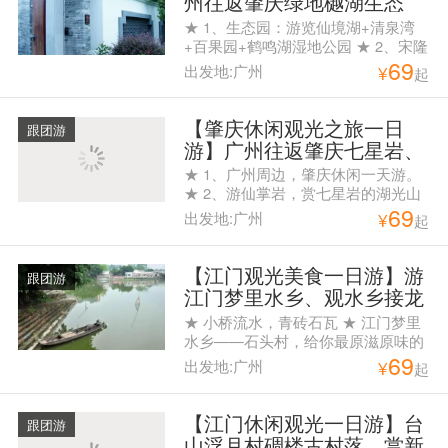
州往返肇庆绿地樾湖生态
城、宋隆小镇花世界旅游度
★ 1、生态园：游览仙境湖+清泉湾
假岛含一正餐纯玩一天游
+百果园+鹤鸣湖湿地公园 ★ 2、宋隆
69
小镇：最原始的生态环境、花的世界
出发地:广州
¥
起
和天堂、在这里越任性越好玩！ ★
3、花世界四季花林+动物乐园+奇趣
马戏表演+水杉林欢乐谷+滨水机动乐
【肇庆休闲观光之旅一日
跟团游
园等游戏项目园内任玩！ ★ 4、午餐
游】广州往返肇庆七星岩、
专享肇庆特色美食
仙掌岩、鼎湖府、星湖绿道
★ 1、广州周边，肇庆休闲一天游。
一天游
★ 2、游仙掌岩，赏七星岩的湖光山
69
色。 ★ 3、游览中国至美绿道“星湖
出发地:广州
¥
起
绿道” ★ 4、含午餐
【江门观光美食一日游】游
跟团游
江门梦里水乡、观水乡接龙
桥、访院士陈垣故居一日游
★ 小桥流水，青砖石瓦 ★ 江门梦里
水乡——石头村，给你最原滋原味的
69
古村情怀 ★ 赠送生猛大闸蟹10只，
出发地:广州
¥
起
约1两/只，农家鸡蛋10只，营养面一
箱
【江门休闲观光一日游】台
跟团游
山浮月村碉楼古村落、赏新