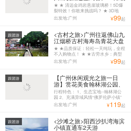
惊魂玻璃桥、金鸡玻璃平
★ ★ 清远金鸡岩悬崖玻璃桥！5D爆
台、屋顶摩天轮、野战直通
裂特效！你敢来挑战吗？ ★ 3D地
99
车一天跟团游
画，身似处在万丈悬崖，拍照首选 ★
出发地:广州
¥
起
俄罗斯马术表演，策马奔腾，观赏俄
罗斯骑手高难度马术动作 ★ 金鸡岩
内金芝仙洞,是一个地下溶洞,形成于
<古村之旅>广州往返佛山九
跟团游
太古时期 ★ 清远网红新项目——悬
江烟桥古村海寿岛青花大盘
崖荡秋千，呐喊喷泉
宴纯玩一天跟团游，赏岭南
★ ★品质保证：轻松一天纯玩，全程
风情，品桌桌有鱼大盆菜
不入购物点！ ★ ★古劳水乡：典型
99
岭南风情。看夏荷盛开，体会水乡人
出发地:广州
¥
起
家！ ★ ★吴家大院：既让人心情愉
悦又能感受古迹文化又能文艺拍照的
好地方！！！ ★ ★烟桥古村：岭南
【广州休闲观光之旅一日
跟团游
传统建筑，河水清澈碧绿，两岸的竹
游】赏花美食翰林湖公园、
林茂盛； ★ ★饕餮盛宴：桌桌有
充满异域风情的佛罗伦萨小
行程特色： 1、生态宝地--翰林湖公
鱼，不怕不好味，就怕你吃太多！
镇、北区渔村纯玩一天游
园 2、充满异域风情“佛罗伦萨小镇”
119
3、南海最后一个纯渔民村落“北区渔
出发地:广州
¥
起
村” 上车点： 08：00海珠广场华厦大
酒店旁边中国银行门口（海珠广场地
铁站F出口） 07：30天河城南门（体
<沙滩之旅>阳西沙扒湾海滨
跟团游
育西地铁C出口）
小镇直通车2天游