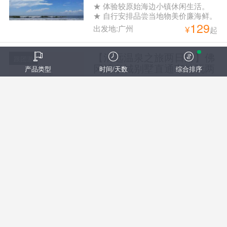
★ 体验较原始海边小镇休闲生活。
★ 自行安排品尝当地物美价廉海鲜。
129
出发地:广州
¥
起
【清远温泉之旅两日游】佛
跟团游
冈清泉城别墅直通车纯玩两
产品类型
时间/天数
综合排序
天游
1、清泉城别墅5房别墅一栋一晚 2、
独立温泉池含一池温泉水 3、KTV欢
129
唱（KTV使用时间为10：00-晚上
出发地:广州
¥
起
21：00） 4、免费提供烧烤电炉 5、
自动麻将机任打 6、碧桂园区免费参
观植物园+大型户外儿童乐园畅玩 上
【珠海休闲观光之旅一日
跟团游
车点：09:30以太广场（地铁2号线越
游】漫步接霞庄、旧街摄
秀公园A出口） 10:00白云公园正门
影、古迹遗韵纯玩一天游
行程特色： 游：逛珠海斗门古街 赏
（地铁2号线白云公园站 C或D出口）
中西建筑 独特骑楼 览：黄杨八景之
回程下车点： 纪念堂
138
一 金台寺祈福 玩：漫步接霞庄 游南
出发地:广州
¥
起
国唯一南宋皇裔庄园 上车点： 08：
30海珠广场华厦大酒店旁边中国银行
门口（海珠广场地铁站F出口） 09：
【惠州龙门温泉之旅一日
跟团游
10番禺广场地铁A出口中国银行门口
游】龙门富力岭南花园温泉
下车点：（番禺广场和海珠广场）