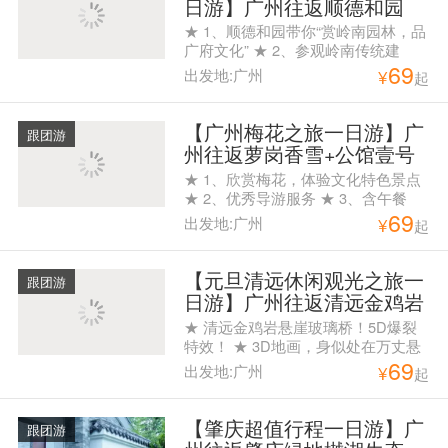
日游】广州往返顺德和园
+天宝豪庭一天游
★ 1、顺德和园带你“赏岭南园林，品
广府文化” ★ 2、参观岭南传统建
69
筑，品尝顺德美食 ★ 3、优秀导游服
出发地:广州
¥
起
务
【广州梅花之旅一日游】广
跟团游
州往返萝岗香雪+公馆壹号
一天游
★ 1、欣赏梅花，体验文化特色景点
★ 2、优秀导游服务 ★ 3、含午餐
69
出发地:广州
¥
起
【元旦清远休闲观光之旅一
跟团游
日游】广州往返清远金鸡岩
玻璃桥+马术表演+龙袍美食
★ 清远金鸡岩悬崖玻璃桥！5D爆裂
广场+时光隧道一天游
特效！ ★ 3D地画，身似处在万丈悬
69
崖，拍照首选。 ★ 俄罗斯马术表
出发地:广州
¥
起
演，策马奔腾，观赏俄罗斯骑手高难
度马术动作。 ★ 08：00白云公园A出
口集合，08:45花都人民公园A出口集
【肇庆超值行程一日游】广
跟团游
合。