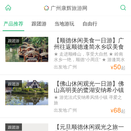
广州康辉旅游网
产品推荐
跟团游
当地游玩
自由行
【顺德休闲美食一日游】广
跟团游
州往返顺德逢简水乡叹美食
一日纯玩游
★ 走进顺峰山，享受大自然 ★ 岭南
水乡一绝，顺德“小周庄” ★ 游逢简水
50
乡，寻你记忆中的小桥流水人家！ ★
出发地:广州
¥
起
寻味粤菜四大天王之一的特色地道顺
德美食 ★ 品质纯玩团，绝不走购物
点
【佛山休闲观光一日游】佛
跟团游
山高明美的鹭湖安纳希小镇
纯玩1天游
★ 游览法式安纳希风情小镇 寻爱之
旅
68
出发地:广州
¥
起
【元旦顺德休闲观光之旅一
跟团游