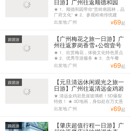
日游】广州往返顺德和园
+天宝豪庭一天游
★ 1、顺德和园带你“赏岭南园林，品
广府文化” ★ 2、参观岭南传统建
69
筑，品尝顺德美食 ★ 3、优秀导游服
出发地:广州
¥
起
务
【广州梅花之旅一日游】广
跟团游
州往返萝岗香雪+公馆壹号
一天游
★ 1、欣赏梅花，体验文化特色景点
★ 2、优秀导游服务 ★ 3、含午餐
69
出发地:广州
¥
起
【元旦清远休闲观光之旅一
跟团游
日游】广州往返清远金鸡岩
玻璃桥+马术表演+龙袍美食
★ 清远金鸡岩悬崖玻璃桥！5D爆裂
广场+时光隧道一天游
特效！ ★ 3D地画，身似处在万丈悬
69
崖，拍照首选。 ★ 俄罗斯马术表
出发地:广州
¥
起
演，策马奔腾，观赏俄罗斯骑手高难
度马术动作。 ★ 08：00白云公园A出
口集合，08:45花都人民公园A出口集
【肇庆超值行程一日游】广
跟团游
合。