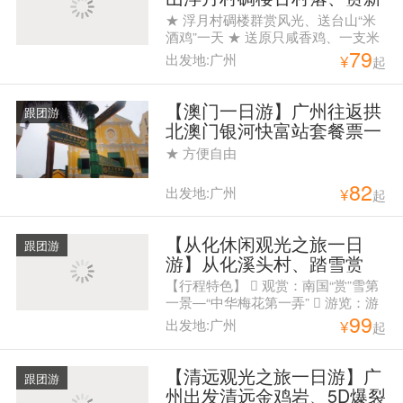
宁火车头+田园风光一日游
★ 浮月村碉楼群赏风光、送台山“米
酒鸡”一天 ★ 送原只咸香鸡、一支米
79
酒、台山 小农站5斤
出发地:广州
¥
起
【澳门一日游】广州往返拱
跟团游
北澳门银河快富站套餐票一
天游
★ 方便自由
82
出发地:广州
¥
起
【从化休闲观光之旅一日
跟团游
游】从化溪头村、踏雪赏
梅、徒步任摘水果一天游
【行程特色】  观赏：南国“赏”雪第
一景—“中华梅花第一弄”  游览：游
99
广州最美乡村——溪头古村  尝鲜：
出发地:广州
¥
起
时令水果、任摘、任吃 上车点：
8:00教育路（地铁公园前D出口）
8：45花都人民公园西门 下车点： 纪
【清远观光之旅一日游】广
跟团游
念堂、花都人民公园
州出发清远金鸡岩、5D爆裂