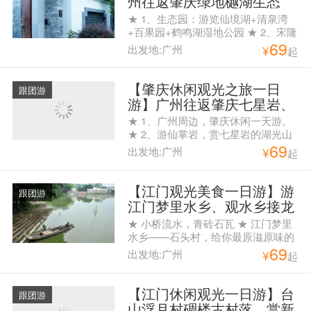
州往返肇庆绿地樾湖生态
城、宋隆小镇花世界旅游度
★ 1、生态园：游览仙境湖+清泉湾
假岛含一正餐纯玩一天游
+百果园+鹤鸣湖湿地公园 ★ 2、宋隆
69
小镇：最原始的生态环境、花的世界
出发地:广州
¥
起
和天堂、在这里越任性越好玩！ ★
3、花世界四季花林+动物乐园+奇趣
马戏表演+水杉林欢乐谷+滨水机动乐
【肇庆休闲观光之旅一日
跟团游
园等游戏项目园内任玩！ ★ 4、午餐
游】广州往返肇庆七星岩、
专享肇庆特色美食
仙掌岩、鼎湖府、星湖绿道
★ 1、广州周边，肇庆休闲一天游。
一天游
★ 2、游仙掌岩，赏七星岩的湖光山
69
色。 ★ 3、游览中国至美绿道“星湖
出发地:广州
¥
起
绿道” ★ 4、含午餐
【江门观光美食一日游】游
跟团游
江门梦里水乡、观水乡接龙
桥、访院士陈垣故居一日游
★ 小桥流水，青砖石瓦 ★ 江门梦里
水乡——石头村，给你最原滋原味的
69
古村情怀 ★ 赠送生猛大闸蟹10只，
出发地:广州
¥
起
约1两/只，农家鸡蛋10只，营养面一
箱
【江门休闲观光一日游】台
跟团游
山浮月村碉楼古村落、赏新