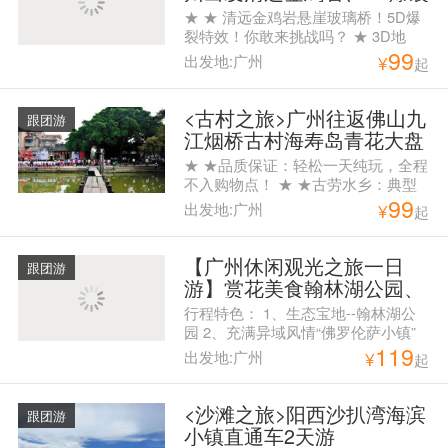
惊魂玻璃桥、金鸡玻璃平
★ ★ 清远金鸡岩悬崖玻璃桥！5D爆
台、屋顶摩天轮、野战直通
裂特效！你敢来挑战吗？ ★ 3D地
99
车一天跟团游
画，身似处在万丈悬崖，拍照首选 ★
出发地:广州
¥
起
俄罗斯马术表演，策马奔腾，观赏俄
罗斯骑手高难度马术动作 ★ 金鸡岩
内金芝仙洞,是一个地下溶洞,形成于
<古村之旅>广州往返佛山九
跟团游
太古时期 ★ 清远网红新项目——悬
江烟桥古村海寿岛青花大盘
崖荡秋千，呐喊喷泉
宴纯玩一天跟团游，赏岭南
★ ★品质保证：轻松一天纯玩，全程
风情，品桌桌有鱼大盆菜
不入购物点！ ★ ★古劳水乡：典型
99
岭南风情。看夏荷盛开，体会水乡人
出发地:广州
¥
起
家！ ★ ★吴家大院：既让人心情愉
悦又能感受古迹文化又能文艺拍照的
好地方！！！ ★ ★烟桥古村：岭南
【广州休闲观光之旅一日
跟团游
传统建筑，河水清澈碧绿，两岸的竹
游】赏花美食翰林湖公园、
林茂盛； ★ ★饕餮盛宴：桌桌有
充满异域风情的佛罗伦萨小
行程特色： 1、生态宝地--翰林湖公
鱼，不怕不好味，就怕你吃太多！
镇、北区渔村纯玩一天游
园 2、充满异域风情“佛罗伦萨小镇”
119
3、南海最后一个纯渔民村落“北区渔
出发地:广州
¥
起
村” 上车点： 08：00海珠广场华厦大
酒店旁边中国银行门口（海珠广场地
铁站F出口） 07：30天河城南门（体
<沙滩之旅>阳西沙扒湾海滨
跟团游
育西地铁C出口）
小镇直通车2天游