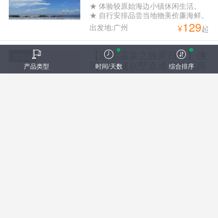
★ 体验较原始海边小镇休闲生活。
★ 自行安排品尝当地物美价廉海鲜。
129
出发地:广州
¥
起
【清远温泉之旅两日游】佛
跟团游
冈清泉城别墅直通车纯玩两
产品类型
时间/天数
综合排序
天游
1、清泉城别墅5房别墅一栋一晚 2、
独立温泉池含一池温泉水 3、KTV欢
129
唱（KTV使用时间为10：00-晚上
出发地:广州
¥
起
21：00） 4、免费提供烧烤电炉 5、
自动麻将机任打 6、碧桂园区免费参
观植物园+大型户外儿童乐园畅玩 上
【珠海休闲观光之旅一日
跟团游
车点：09:30以太广场（地铁2号线越
游】漫步接霞庄、旧街摄
秀公园A出口） 10:00白云公园正门
影、古迹遗韵纯玩一天游
行程特色： 游：逛珠海斗门古街 赏
（地铁2号线白云公园站 C或D出口）
中西建筑 独特骑楼 览：黄杨八景之
回程下车点： 纪念堂
138
一 金台寺祈福 玩：漫步接霞庄 游南
出发地:广州
¥
起
国唯一南宋皇裔庄园 上车点： 08：
30海珠广场华厦大酒店旁边中国银行
门口（海珠广场地铁站F出口） 09：
【惠州龙门温泉之旅一日
跟团游
10番禺广场地铁A出口中国银行门口
游】龙门富力岭南花园温泉
下车点：（番禺广场和海珠广场）