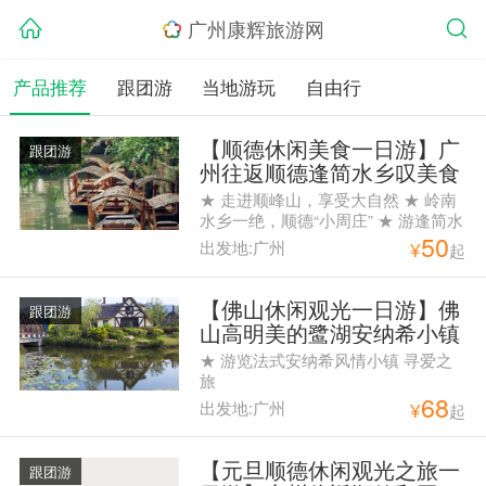
广州康辉旅游网
产品推荐
跟团游
当地游玩
自由行
【顺德休闲美食一日游】广
跟团游
州往返顺德逢简水乡叹美食
一日纯玩游
★ 走进顺峰山，享受大自然 ★ 岭南
水乡一绝，顺德“小周庄” ★ 游逢简水
50
乡，寻你记忆中的小桥流水人家！ ★
出发地:广州
¥
起
寻味粤菜四大天王之一的特色地道顺
德美食 ★ 品质纯玩团，绝不走购物
点
【佛山休闲观光一日游】佛
跟团游
山高明美的鹭湖安纳希小镇
纯玩1天游
★ 游览法式安纳希风情小镇 寻爱之
旅
68
出发地:广州
¥
起
【元旦顺德休闲观光之旅一
跟团游