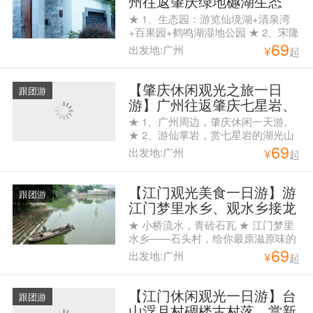
州往返肇庆绿地樾湖生态
城、宋隆小镇花世界旅游度
★ 1、生态园：游览仙境湖+清泉湾
假岛含一正餐纯玩一天游
+百果园+鹤鸣湖湿地公园 ★ 2、宋隆
69
小镇：最原始的生态环境、花的世界
出发地:广州
¥
起
和天堂、在这里越任性越好玩！ ★
3、花世界四季花林+动物乐园+奇趣
马戏表演+水杉林欢乐谷+滨水机动乐
【肇庆休闲观光之旅一日
跟团游
园等游戏项目园内任玩！ ★ 4、午餐
游】广州往返肇庆七星岩、
专享肇庆特色美食
仙掌岩、鼎湖府、星湖绿道
★ 1、广州周边，肇庆休闲一天游。
一天游
★ 2、游仙掌岩，赏七星岩的湖光山
69
色。 ★ 3、游览中国至美绿道“星湖
出发地:广州
¥
起
绿道” ★ 4、含午餐
【江门观光美食一日游】游
跟团游
江门梦里水乡、观水乡接龙
桥、访院士陈垣故居一日游
★ 小桥流水，青砖石瓦 ★ 江门梦里
水乡——石头村，给你最原滋原味的
69
古村情怀 ★ 赠送生猛大闸蟹10只，
出发地:广州
¥
起
约1两/只，农家鸡蛋10只，营养面一
箱
【江门休闲观光一日游】台
跟团游
山浮月村碉楼古村落、赏新