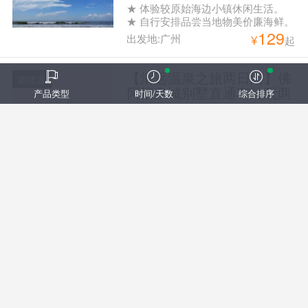
★ 体验较原始海边小镇休闲生活。
★ 自行安排品尝当地物美价廉海鲜。
129
出发地:广州
¥
起
【清远温泉之旅两日游】佛
跟团游
冈清泉城别墅直通车纯玩两
产品类型
时间/天数
综合排序
天游
1、清泉城别墅5房别墅一栋一晚 2、
独立温泉池含一池温泉水 3、KTV欢
129
唱（KTV使用时间为10：00-晚上
出发地:广州
¥
起
21：00） 4、免费提供烧烤电炉 5、
自动麻将机任打 6、碧桂园区免费参
观植物园+大型户外儿童乐园畅玩 上
【珠海休闲观光之旅一日
跟团游
车点：09:30以太广场（地铁2号线越
游】漫步接霞庄、旧街摄
秀公园A出口） 10:00白云公园正门
影、古迹遗韵纯玩一天游
行程特色： 游：逛珠海斗门古街 赏
（地铁2号线白云公园站 C或D出口）
中西建筑 独特骑楼 览：黄杨八景之
回程下车点： 纪念堂
138
一 金台寺祈福 玩：漫步接霞庄 游南
出发地:广州
¥
起
国唯一南宋皇裔庄园 上车点： 08：
30海珠广场华厦大酒店旁边中国银行
门口（海珠广场地铁站F出口） 09：
【惠州龙门温泉之旅一日
跟团游
10番禺广场地铁A出口中国银行门口
游】龙门富力岭南花园温泉
下车点：（番禺广场和海珠广场）