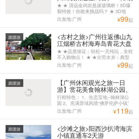
惊魂玻璃桥、金鸡玻璃平
★ ★ 清远金鸡岩悬崖玻璃桥！5D爆
台、屋顶摩天轮、野战直通
裂特效！你敢来挑战吗？ ★ 3D地
99
车一天跟团游
画，身似处在万丈悬崖，拍照首选 ★
出发地:广州
¥
起
俄罗斯马术表演，策马奔腾，观赏俄
罗斯骑手高难度马术动作 ★ 金鸡岩
内金芝仙洞,是一个地下溶洞,形成于
<古村之旅>广州往返佛山九
跟团游
太古时期 ★ 清远网红新项目——悬
江烟桥古村海寿岛青花大盘
崖荡秋千，呐喊喷泉
宴纯玩一天跟团游，赏岭南
★ ★品质保证：轻松一天纯玩，全程
风情，品桌桌有鱼大盆菜
不入购物点！ ★ ★古劳水乡：典型
99
岭南风情。看夏荷盛开，体会水乡人
出发地:广州
¥
起
家！ ★ ★吴家大院：既让人心情愉
悦又能感受古迹文化又能文艺拍照的
好地方！！！ ★ ★烟桥古村：岭南
【广州休闲观光之旅一日
跟团游
传统建筑，河水清澈碧绿，两岸的竹
游】赏花美食翰林湖公园、
林茂盛； ★ ★饕餮盛宴：桌桌有
充满异域风情的佛罗伦萨小
行程特色： 1、生态宝地--翰林湖公
鱼，不怕不好味，就怕你吃太多！
镇、北区渔村纯玩一天游
园 2、充满异域风情“佛罗伦萨小镇”
119
3、南海最后一个纯渔民村落“北区渔
出发地:广州
¥
起
村” 上车点： 08：00海珠广场华厦大
酒店旁边中国银行门口（海珠广场地
铁站F出口） 07：30天河城南门（体
<沙滩之旅>阳西沙扒湾海滨
跟团游
育西地铁C出口）
小镇直通车2天游