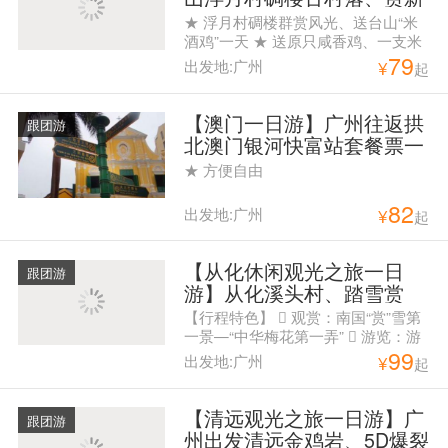
宁火车头+田园风光一日游
★ 浮月村碉楼群赏风光、送台山“米
酒鸡”一天 ★ 送原只咸香鸡、一支米
79
酒、台山 小农站5斤
出发地:广州
¥
起
【澳门一日游】广州往返拱
跟团游
北澳门银河快富站套餐票一
天游
★ 方便自由
82
出发地:广州
¥
起
【从化休闲观光之旅一日
跟团游
游】从化溪头村、踏雪赏
梅、徒步任摘水果一天游
【行程特色】  观赏：南国“赏”雪第
一景—“中华梅花第一弄”  游览：游
99
广州最美乡村——溪头古村  尝鲜：
出发地:广州
¥
起
时令水果、任摘、任吃 上车点：
8:00教育路（地铁公园前D出口）
8：45花都人民公园西门 下车点： 纪
【清远观光之旅一日游】广
跟团游
念堂、花都人民公园
州出发清远金鸡岩、5D爆裂