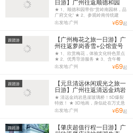
日游】广州往返顺德和园
+天宝豪庭一天游
★ 1、顺德和园带你“赏岭南园林，品
广府文化” ★ 2、参观岭南传统建
69
筑，品尝顺德美食 ★ 3、优秀导游服
出发地:广州
¥
起
务
【广州梅花之旅一日游】广
跟团游
州往返萝岗香雪+公馆壹号
一天游
★ 1、欣赏梅花，体验文化特色景点
★ 2、优秀导游服务 ★ 3、含午餐
69
出发地:广州
¥
起
【元旦清远休闲观光之旅一
跟团游
日游】广州往返清远金鸡岩
玻璃桥+马术表演+龙袍美食
★ 清远金鸡岩悬崖玻璃桥！5D爆裂
广场+时光隧道一天游
特效！ ★ 3D地画，身似处在万丈悬
69
崖，拍照首选。 ★ 俄罗斯马术表
出发地:广州
¥
起
演，策马奔腾，观赏俄罗斯骑手高难
度马术动作。 ★ 08：00白云公园A出
口集合，08:45花都人民公园A出口集
【肇庆超值行程一日游】广
跟团游
合。