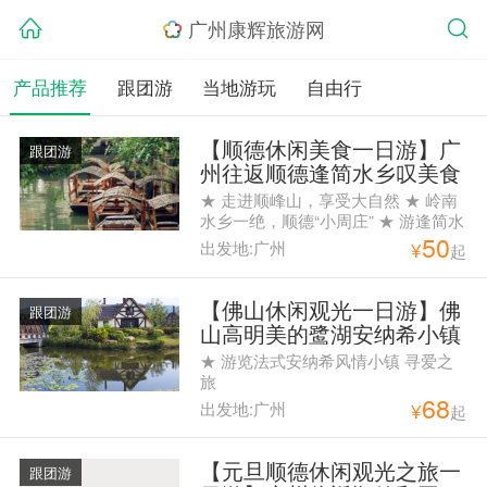
广州康辉旅游网
产品推荐
跟团游
当地游玩
自由行
【顺德休闲美食一日游】广
跟团游
州往返顺德逢简水乡叹美食
一日纯玩游
★ 走进顺峰山，享受大自然 ★ 岭南
水乡一绝，顺德“小周庄” ★ 游逢简水
50
乡，寻你记忆中的小桥流水人家！ ★
出发地:广州
¥
起
寻味粤菜四大天王之一的特色地道顺
德美食 ★ 品质纯玩团，绝不走购物
点
【佛山休闲观光一日游】佛
跟团游
山高明美的鹭湖安纳希小镇
纯玩1天游
★ 游览法式安纳希风情小镇 寻爱之
旅
68
出发地:广州
¥
起
【元旦顺德休闲观光之旅一
跟团游