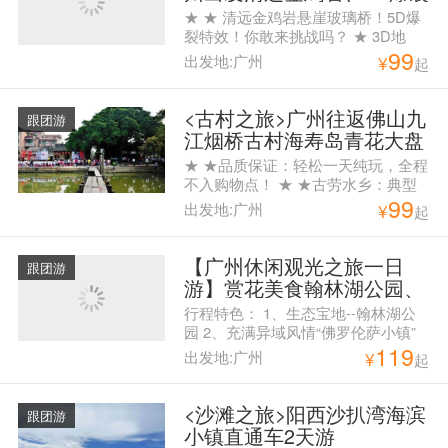
惊魂玻璃桥、金鸡玻璃平
★ ★ 清远金鸡岩悬崖玻璃桥！5D爆
台、屋顶摩天轮、野战直通
裂特效！你敢来挑战吗？ ★ 3D地
99
车一天跟团游
画，身似处在万丈悬崖，拍照首选 ★
出发地:广州
¥
起
俄罗斯马术表演，策马奔腾，观赏俄
罗斯骑手高难度马术动作 ★ 金鸡岩
内金芝仙洞,是一个地下溶洞,形成于
<古村之旅>广州往返佛山九
跟团游
太古时期 ★ 清远网红新项目——悬
江烟桥古村海寿岛青花大盘
崖荡秋千，呐喊喷泉
宴纯玩一天跟团游，赏岭南
★ ★品质保证：轻松一天纯玩，全程
风情，品桌桌有鱼大盆菜
不入购物点！ ★ ★古劳水乡：典型
99
岭南风情。看夏荷盛开，体会水乡人
出发地:广州
¥
起
家！ ★ ★吴家大院：既让人心情愉
悦又能感受古迹文化又能文艺拍照的
好地方！！！ ★ ★烟桥古村：岭南
【广州休闲观光之旅一日
跟团游
传统建筑，河水清澈碧绿，两岸的竹
游】赏花美食翰林湖公园、
林茂盛； ★ ★饕餮盛宴：桌桌有
充满异域风情的佛罗伦萨小
行程特色： 1、生态宝地--翰林湖公
鱼，不怕不好味，就怕你吃太多！
镇、北区渔村纯玩一天游
园 2、充满异域风情“佛罗伦萨小镇”
119
3、南海最后一个纯渔民村落“北区渔
出发地:广州
¥
起
村” 上车点： 08：00海珠广场华厦大
酒店旁边中国银行门口（海珠广场地
铁站F出口） 07：30天河城南门（体
<沙滩之旅>阳西沙扒湾海滨
跟团游
育西地铁C出口）
小镇直通车2天游