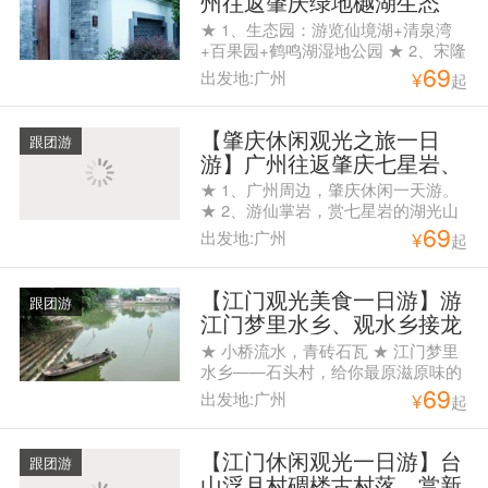
州往返肇庆绿地樾湖生态
城、宋隆小镇花世界旅游度
★ 1、生态园：游览仙境湖+清泉湾
假岛含一正餐纯玩一天游
+百果园+鹤鸣湖湿地公园 ★ 2、宋隆
69
小镇：最原始的生态环境、花的世界
出发地:广州
¥
起
和天堂、在这里越任性越好玩！ ★
3、花世界四季花林+动物乐园+奇趣
马戏表演+水杉林欢乐谷+滨水机动乐
【肇庆休闲观光之旅一日
跟团游
园等游戏项目园内任玩！ ★ 4、午餐
游】广州往返肇庆七星岩、
专享肇庆特色美食
仙掌岩、鼎湖府、星湖绿道
★ 1、广州周边，肇庆休闲一天游。
一天游
★ 2、游仙掌岩，赏七星岩的湖光山
69
色。 ★ 3、游览中国至美绿道“星湖
出发地:广州
¥
起
绿道” ★ 4、含午餐
【江门观光美食一日游】游
跟团游
江门梦里水乡、观水乡接龙
桥、访院士陈垣故居一日游
★ 小桥流水，青砖石瓦 ★ 江门梦里
水乡——石头村，给你最原滋原味的
69
古村情怀 ★ 赠送生猛大闸蟹10只，
出发地:广州
¥
起
约1两/只，农家鸡蛋10只，营养面一
箱
【江门休闲观光一日游】台
跟团游
山浮月村碉楼古村落、赏新