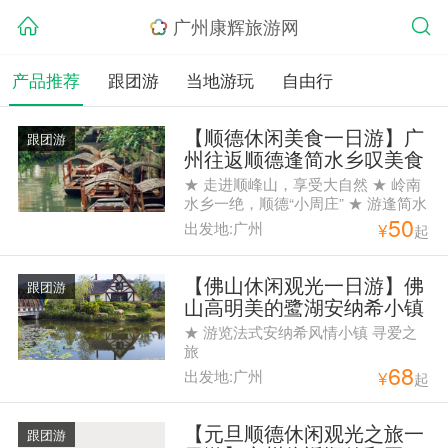
广州康辉旅游网
产品推荐
跟团游
当地游玩
自由行
【顺德休闲美食一日游】广
跟团游
州往返顺德逢简水乡叹美食
一日纯玩游
★ 走进顺峰山，享受大自然 ★ 岭南
水乡一绝，顺德“小周庄” ★ 游逢简水
50
乡，寻你记忆中的小桥流水人家！ ★
出发地:广州
¥
起
寻味粤菜四大天王之一的特色地道顺
德美食 ★ 品质纯玩团，绝不走购物
点
【佛山休闲观光一日游】佛
跟团游
山高明美的鹭湖安纳希小镇
纯玩1天游
★ 游览法式安纳希风情小镇 寻爱之
旅
68
出发地:广州
¥
起
【元旦顺德休闲观光之旅一
跟团游