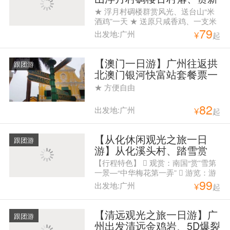
宁火车头+田园风光一日游
★ 浮月村碉楼群赏风光、送台山“米
酒鸡”一天 ★ 送原只咸香鸡、一支米
79
酒、台山 小农站5斤
出发地:广州
¥
起
【澳门一日游】广州往返拱
跟团游
北澳门银河快富站套餐票一
天游
★ 方便自由
82
出发地:广州
¥
起
【从化休闲观光之旅一日
跟团游
游】从化溪头村、踏雪赏
梅、徒步任摘水果一天游
【行程特色】  观赏：南国“赏”雪第
一景—“中华梅花第一弄”  游览：游
99
广州最美乡村——溪头古村  尝鲜：
出发地:广州
¥
起
时令水果、任摘、任吃 上车点：
8:00教育路（地铁公园前D出口）
8：45花都人民公园西门 下车点： 纪
【清远观光之旅一日游】广
跟团游
念堂、花都人民公园
州出发清远金鸡岩、5D爆裂