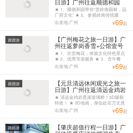
日游】广州往返顺德和园
+天宝豪庭一天游
★ 1、顺德和园带你“赏岭南园林，品
广府文化” ★ 2、参观岭南传统建
69
筑，品尝顺德美食 ★ 3、优秀导游服
出发地:广州
¥
起
务
【广州梅花之旅一日游】广
跟团游
州往返萝岗香雪+公馆壹号
一天游
★ 1、欣赏梅花，体验文化特色景点
★ 2、优秀导游服务 ★ 3、含午餐
69
出发地:广州
¥
起
【元旦清远休闲观光之旅一
跟团游
日游】广州往返清远金鸡岩
玻璃桥+马术表演+龙袍美食
★ 清远金鸡岩悬崖玻璃桥！5D爆裂
广场+时光隧道一天游
特效！ ★ 3D地画，身似处在万丈悬
69
崖，拍照首选。 ★ 俄罗斯马术表
出发地:广州
¥
起
演，策马奔腾，观赏俄罗斯骑手高难
度马术动作。 ★ 08：00白云公园A出
口集合，08:45花都人民公园A出口集
【肇庆超值行程一日游】广
跟团游
合。