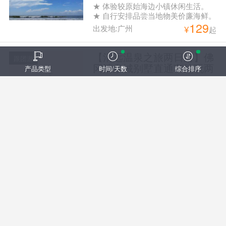
★ 体验较原始海边小镇休闲生活。
★ 自行安排品尝当地物美价廉海鲜。
129
出发地:广州
¥
起
【清远温泉之旅两日游】佛
跟团游
冈清泉城别墅直通车纯玩两
产品类型
时间/天数
综合排序
天游
1、清泉城别墅5房别墅一栋一晚 2、
独立温泉池含一池温泉水 3、KTV欢
129
唱（KTV使用时间为10：00-晚上
出发地:广州
¥
起
21：00） 4、免费提供烧烤电炉 5、
自动麻将机任打 6、碧桂园区免费参
观植物园+大型户外儿童乐园畅玩 上
【珠海休闲观光之旅一日
跟团游
车点：09:30以太广场（地铁2号线越
游】漫步接霞庄、旧街摄
秀公园A出口） 10:00白云公园正门
影、古迹遗韵纯玩一天游
行程特色： 游：逛珠海斗门古街 赏
（地铁2号线白云公园站 C或D出口）
中西建筑 独特骑楼 览：黄杨八景之
回程下车点： 纪念堂
138
一 金台寺祈福 玩：漫步接霞庄 游南
出发地:广州
¥
起
国唯一南宋皇裔庄园 上车点： 08：
30海珠广场华厦大酒店旁边中国银行
门口（海珠广场地铁站F出口） 09：
【惠州龙门温泉之旅一日
跟团游
10番禺广场地铁A出口中国银行门口
游】龙门富力岭南花园温泉
下车点：（番禺广场和海珠广场）